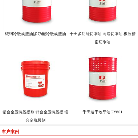
碳钢冷镦成型油|多功能冷镦成型油
千田多功能切削油|高速切削油|极压精
密切削油
铝合金压铸脱模剂|锌合金压铸脱模|镁
千田速干攻牙油GY801
合金脱模剂
客户案例