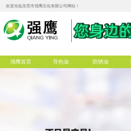
欢迎光临
东莞市强鹰石化有限公司
网站！
强鹰首页
导热油
防锈油