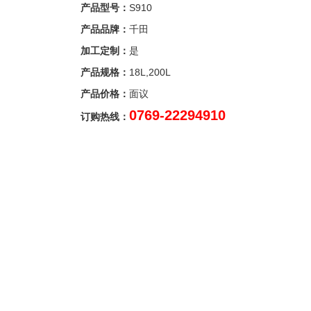
产品型号：
S910
产品品牌：
千田
加工定制：
是
产品规格：
18L,200L
产品价格：
面议
0769-22294910
订购热线：