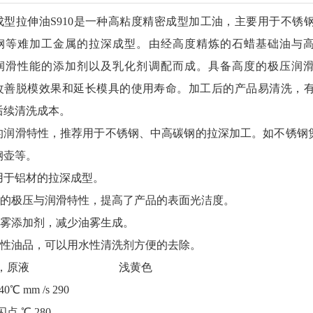
成型拉伸油
S910
是
一种高粘度精密成型加工油，主要用于不锈
钢等难加工金属的拉深成型。由经高度精炼的石蜡基础油与
润滑性能的添加剂以及乳化剂调配而成。具备高度的极压润
改善脱模效果和延长模具的使用寿命。加工后的产品易清洗，
后续清洗成本。
的润滑特性，推荐用于不锈钢、中高碳钢的拉深加工。如不锈钢
钢壶等。
用于铝材的拉深成型。
好的极压与润滑特性，提高了产品的表面光洁度。
烟雾添加剂，减少油雾生成。
溶性油品，可以用水性清洗剂方便的去除。
观，原液 浅黄色
40
℃
mm /s
290
闪点 ℃
280