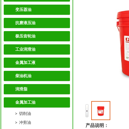
变压器油
抗磨液压油
极压齿轮油
工业润滑油
金属加工液
柴油机油
润滑脂
金属加工油
切削油
冲剪油
产品说明：